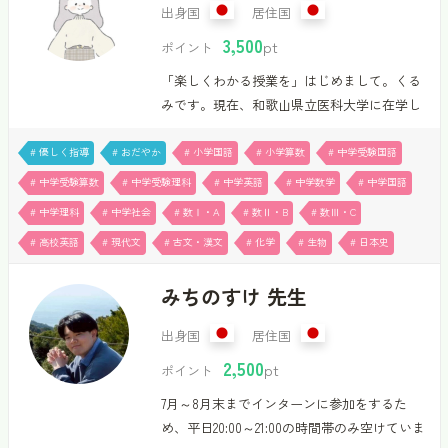
出身国
居住国
3,500
pt
ポイント
「楽しくわかる授業を」はじめまして。くる
みです。現在、和歌山県立医科大学に在学し
ながら講師として指導を行っています。主
に、中学受験対策、高校受験対策、大学受験
# 優しく指導
# おだやか
# 小学国語
# 小学算数
# 中学受験国語
対策への指導を担当させていただいていま
# 中学受験算数
# 中学受験理科
# 中学英語
# 中学数学
# 中学国語
す。きちんと理解できるようになるまで、1人1
# 中学理科
# 中学社会
# 数Ⅰ・A
# 数Ⅱ・B
# 数Ⅲ・C
人に合わせて丁寧かつ楽しく授業を行うこと
# 高校英語
# 現代文
# 古文・漢文
# 化学
# 生物
# 日本史
を心掛けています。また、効率的な勉強方法
などのアドバイスも可能です。小学生は国・
みちのすけ 先生
数・理、中学生は全教科、高校生は数
(ⅠAⅡBⅢC)・英・国・化学・生物・日本史を
出身国
居住国
対応可能です。現在、1コマ50分3,500ポイント
2,500
で受講可能です。ぜひ一緒に楽しく、「わか
pt
ポイント
った！」を増やしていきましょう！ー経歴
7月～8月末までインターンに参加をするた
ー・和歌山県立医科大学医学部在学…
め、平日20:00～21:00の時間帯のみ空けていま