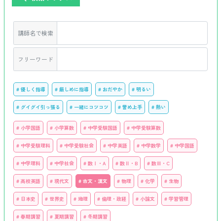
講師名で検索
フリーワード
# 優しく指導
# 厳しめに指導
# おだやか
# 明るい
# グイグイ引っ張る
# 一緒にコツコツ
# 誉め上手
# 熱い
# 小学国語
# 小学算数
# 中学受験国語
# 中学受験算数
# 中学受験理科
# 中学受験社会
# 中学英語
# 中学数学
# 中学国語
# 中学理科
# 中学社会
# 数Ⅰ・A
# 数Ⅱ・B
# 数Ⅲ・C
# 高校英語
# 現代文
# 古文・漢文
# 物理
# 化学
# 生物
# 日本史
# 世界史
# 地理
# 倫理・政経
# 小論文
# 学習管理
# 春期講習
# 夏期講習
# 冬期講習