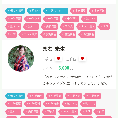
現在現役大学生で、理系の工学部で化学を専
攻しています。家庭教師の経験を活かして、
# 優しく指導
# 明るい
# 一緒にコツコツ
# 小学国語
# 小学算数
分からないを根気強く教えます。主に小学生
# 中学英語
# 中学数学
# 中学国語
# 中学理科
# 数Ⅰ・A
や、高校受験合格を目指す中学生、大学受験
# 数Ⅱ・B
# 数Ⅲ・C
# 高校英語
# 現代文
# 古文・漢文
# 物理
合格を目指す理系の高校生中心を担当させて
# 化学
# 倫理・政経
# 春期講習
# 夏期講習
# 冬期講習
いただいています。ただ単に覚えるのではな
く、なぜそうなるのか理解してもらえる授業
まな 先生
を得意としています。小学生は全教科、中学
生は数学、国語、理科、英語、高校生は学校
出身国
居住国
の授業で分からないところを中心に英語、数
3,000
学ⅠA、ⅡB、Ⅲ、化学、物理、国語、倫理の
pt
ポイント
対応が可能です。分かるを積み重ねて、楽し
「否定しません。“無理かも”を“できた”に変え
い授業を心掛けます！＝すずか先生とは…
るポジティブ先生」はじめまして、まなで
す。私は沖縄で生物学を学び、現在、信州大
学大学院で野生動物の研究をしています。自
# 優しく指導
# 小学国語
# 小学算数
# 中学英語
# 中学数学
身の受験経験や今までの指導経験を活かし、
# 中学国語
# 中学理科
# 中学社会
# 数Ⅰ・A
# 数Ⅱ・B
一人一人の理解に合わせてかみ砕いて丁寧に
# 数Ⅲ・C
# 高校英語
# 現代文
# 古文・漢文
# 物理
# 化学
指導します。また、目標設定から学習計画ま