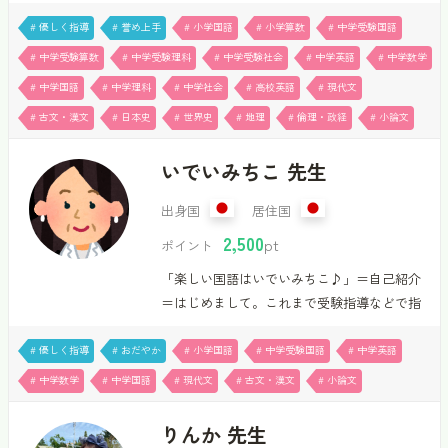
す。9月からまたスケジュールを新しく空けま
す。「3言語で、読み方と勉強法を最短ルート
# 優しく指導
# 誉め上手
# 小学国語
# 小学算数
# 中学受験国語
にするトリリンガル講師」＝自己紹介＝はじ
# 中学受験算数
# 中学受験理科
# 中学受験社会
# 中学英語
# 中学数学
めまして、宮﨑道之助です。私は国語と英語
# 中学国語
# 中学理科
# 中学社会
# 高校英語
# 現代文
の指導を主に行い、小学生から大学受験を控
# 古文・漢文
# 日本史
# 世界史
# 地理
# 倫理・政経
# 小論文
える高校生まで幅広く担当しています。日本
語と英語に加えて中国語も話すことができ、
いでいみちこ 先生
自分自身の学習経験をもとに、外国語学習を
どのように進めればよいかも具体的に伝える
出身国
居住国
ことができます。私の授業の軸は、国語と英
2,500
語どちらも「リーディングの読み取り方」で
pt
ポイント
す。ただ解き方を覚えるのではなく、本文の
「楽しい国語はいでいみちこ♪」＝自己紹介
どこを根拠にするのか、話…
＝はじめまして。これまで受験指導などで指
導を約２５年してきました。とかく一方通行
になりがちですが、双方向で授業が展開でき
# 優しく指導
# おだやか
# 小学国語
# 中学受験国語
# 中学英語
るように心がけています。メインの教科は国
# 中学数学
# 中学国語
# 現代文
# 古文・漢文
# 小論文
語です。小・中学生の国語、高校の古文・現
代文・漢文・小論文を担当しています。他に
りんか 先生
学校フォローの数学・英語を担当します。１