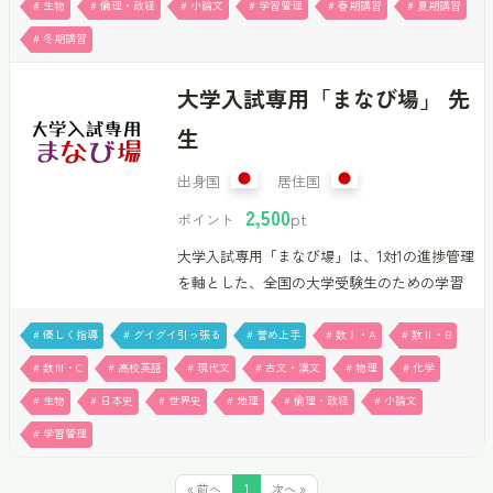
# 生物
# 倫理・政経
# 小論文
# 学習管理
# 春期講習
# 夏期講習
で一緒に考え、「できた」を積み重ねていき
ます。小学生・中学生・高校生の文系から理
# 冬期講習
系まで対応可能（中学受験は対応不可）で
す。現在、1コマ50分3,000ポイントで受講可能
大学入試専用「まなび場」 先
です。今も夢に向かって勉強し続けている私
生
だからこそ、授業を通して勉強の先にある楽
しさや可能性も伝えていけると考えていま
出身国
居住国
す。ぜひ、私と一緒に「勉強＝前…
2,500
pt
ポイント
大学入試専用「まなび場」は、1対1の進捗管理
を軸とした、全国の大学受験生のための学習
支援サービスです。週1回、月4回の戦略面談
で、最短合格ルートへ。プロの伴走をリーズ
# 優しく指導
# グイグイ引っ張る
# 誉め上手
# 数Ⅰ・A
# 数Ⅱ・B
ナブルな価格で提供します。＝指導内容＝
# 数Ⅲ・C
# 高校英語
# 現代文
# 古文・漢文
# 物理
# 化学
①「週間計画表」を用いて、先週の学習内容
# 生物
# 日本史
# 世界史
# 地理
# 倫理・政経
# 小論文
を確認し、振り返りを行います。②次週にど
# 学習管理
んな内容を進めるか話し合い、「週間計画
表」に落とし込みます。③悩みや困っている
« 前へ
1
次へ »