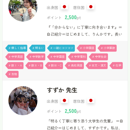
コマ５０分２５００ポイントでお引き受けし
出身国
居住国
ています。国語はどうしても後回しにしがち
2,500
pt
ポイント
ですが、学力の根幹です。早くから学び、大
『「分からない」に丁寧に向き合います』＝
きくジャンアップしていきませんか。これま
自己紹介＝はじめまして、りんかです。長い
で塾・予備校・家庭教師・高等学校（全日
間受験に向き合ってきた自分にだからこそ、
制・通信制）・通信制高校サポート校と、主
生徒さんに真摯に向き合って勉強のサポート
な現場は皆回ってきました。その中で様々な
# 優しく指導
# 明るい
# 一緒にコツコツ
# 小学国語
# 小学算数
ができると考え、家庭教師をはじめました！
生…
# 中学英語
# 中学数学
# 中学国語
# 中学理科
# 中学社会
小学生、中学生、高校生を担当できます。特
# 数Ⅰ・A
# 数Ⅱ・B
# 数Ⅲ・C
# 高校英語
# 古文・漢文
# 化学
に中学生への指導が得意です！(私立中学受験
# 生物
は対応できません)私の授業では、暗記だけの
反復勉強に偏らず、なぜそうなるのかを考え
すずか 先生
てもらいたいと思っています。本質を完全に
理解できなくても大丈夫です！少し踏み込ん
出身国
居住国
で考えてみるという挑戦が、「勉強ってちょ
2,500
っと面白いな」「この分野のこともっと知り
pt
ポイント
たいな」に繋がると考えています！問題を解
「明るく丁寧に寄り添う大学生の先輩」 ＝自
く時は、どこでつまづいているのかをは…
己紹介＝はじめまして、すずかです。私は、