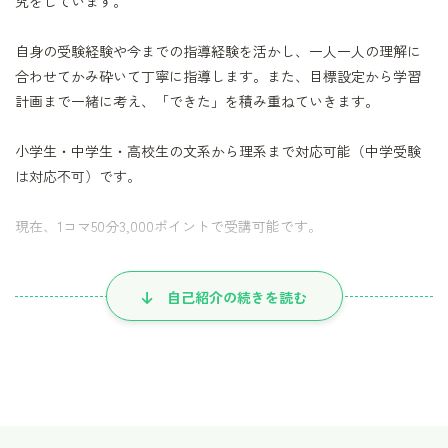
究をしています。
自身の受験経験や今までの指導経験を活かし、一人一人の理解に
合わせてかみ砕いて丁寧に指導します。また、目標設定から学習
計画まで一緒に考え、「できた」を積み重ねていきます。
小学生・中学生・高校生の文系から理系まで対応可能（中学受験
は対応不可）です。
現在、1コマ50分3,000ポイントで受講可能です。
今も夢に向かって勉強し続けている私だからこそ、授業を通して
自己紹介の続きを読む
勉強の先にある楽しさや可能性も伝えていけると考えています。
ぜひ、私と一緒に「勉強＝前向きなもの」に変えていきません
か？