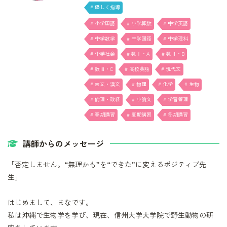
# 優しく指導
# 小学国語
# 小学算数
# 中学英語
# 中学数学
# 中学国語
# 中学理科
# 中学社会
# 数Ⅰ・A
# 数Ⅱ・B
# 数Ⅲ・C
# 高校英語
# 現代文
# 古文・漢文
# 物理
# 化学
# 生物
# 倫理・政経
# 小論文
# 学習管理
# 春期講習
# 夏期講習
# 冬期講習
講師からのメッセージ
「否定しません。“無理かも”を“できた”に変えるポジティブ先
生」
はじめまして、まなです。
私は沖縄で生物学を学び、現在、信州大学大学院で野生動物の研