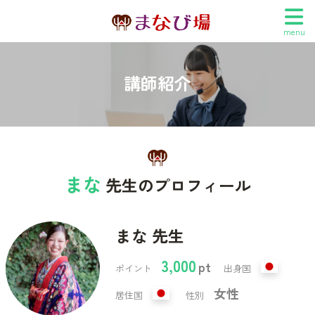
menu
講師紹介
まな
先生のプロフィール
まな 先生
3,000
pt
ポイント
出身国
女性
居住国
性別