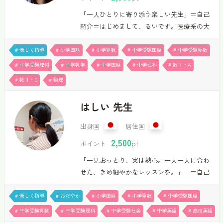
す。ただ解き方を覚えるのではなく、本文の
「一人ひとりに寄り添う楽しい先生」＝自己
どこを根拠にするのか、話…
紹介＝はじめまして、るいです。医療系の大
学に通っている、4年生です。人に教えること
が好きで、生徒さんにとって「楽しい」と思
# 優しく指導
# 小学国語
# 小学算数
# 中学受験国語
# 中学受験算数
える授業を心掛けています。ただ解くだけで
# 中学受験理科
# 中学数学
# 中学国語
# 中学理科
# 数Ⅰ・A
なく、「理解できた！」「分かった！」と達
# 数Ⅱ・B
# 物理
成感を感じてもらえるような指導を大切にし
ています。主に小学生・中学生を担当させて
はしい 先生
いただいています。小学生は全教科、中学生
は数学・国語・理科、高校生は数学ⅠAⅡB、
出身国
居住国
物理を対応可能です。理系科目が得意で、分
2,500
pt
ポイント
かりやすく丁寧に説明することが強みです。
現在、1コマ50分 2,500ポイントで受講可能で
「一見おっとり、実は熱心。一人一人に合わ
す。一人ひとりに寄り添い、その子に合った
せた、きめ細やかなレッスンを。」 ＝自己
スタイルで一緒に学んでいき…
紹介＝ はじめまして！はしいです。生徒さ
んへの対応は、常に優しく丁寧に。学びへの
# 優しく指導
# おだやか
# 小学国語
# 小学算数
# 中学受験国語
興味と、向上していくことへの楽しさを感じ
# 中学受験算数
# 中学受験理科
# 中学受験社会
# 中学英語
# 高校英語
ながら、勉強を続けていけることを一番重要