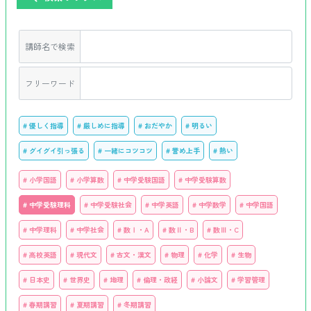
講師名で検索
フリーワード
# 優しく指導
# 厳しめに指導
# おだやか
# 明るい
# グイグイ引っ張る
# 一緒にコツコツ
# 誉め上手
# 熱い
# 小学国語
# 小学算数
# 中学受験国語
# 中学受験算数
# 中学受験理科
# 中学受験社会
# 中学英語
# 中学数学
# 中学国語
# 中学理科
# 中学社会
# 数Ⅰ・A
# 数Ⅱ・B
# 数Ⅲ・C
# 高校英語
# 現代文
# 古文・漢文
# 物理
# 化学
# 生物
# 日本史
# 世界史
# 地理
# 倫理・政経
# 小論文
# 学習管理
# 春期講習
# 夏期講習
# 冬期講習