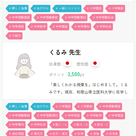
す（私立学校２年・公立学校１８年）。その
間に、在外教育機関に3年間在籍しました。そ
# 優しく指導
# おだやか
# 一緒にコツコツ
# 小学国語
# 小学算数
の後、タイの魅力にひかれてタイに渡り、大
# 中学受験国語
# 中学受験算数
# 中学受験理科
# 中学受験社会
学の日本語教師として16年勤めてきました。
# 中学英語
# 中学数学
# 中学国語
# 中学理科
# 中学社会
技能実習生派遣機関でも日本語を2年教えてき
# 小論文
ました。塾での講師の経験もあり、小中学生
に国数(算)英社理5教科を教えたことがありま
くるみ 先生
す。 現在1コマ２５００ポイントで受講が可
能です。小学生から中学生まで幅広く教える
出身国
居住国
ことができ、国数(算)英社理どの教科も指導が
3,500
できます。私自身本をよく読みますので、高
pt
ポイント
校生の小論文も対応できます。 ものごとを
「楽しくわかる授業を」はじめまして。くる
一面的にとらえるので…
みです。現在、和歌山県立医科大学に在学し
ながら講師として指導を行っています。主
に、中学受験対策、高校受験対策、大学受験
# 優しく指導
# おだやか
# 小学国語
# 小学算数
# 中学受験国語
対策への指導を担当させていただいていま
# 中学受験算数
# 中学受験理科
# 中学英語
# 中学数学
# 中学国語
す。きちんと理解できるようになるまで、1人1
# 中学理科
# 中学社会
# 数Ⅰ・A
# 数Ⅱ・B
# 数Ⅲ・C
人に合わせて丁寧かつ楽しく授業を行うこと
# 高校英語
# 現代文
# 古文・漢文
# 化学
# 生物
# 日本史
を心掛けています。また、効率的な勉強方法