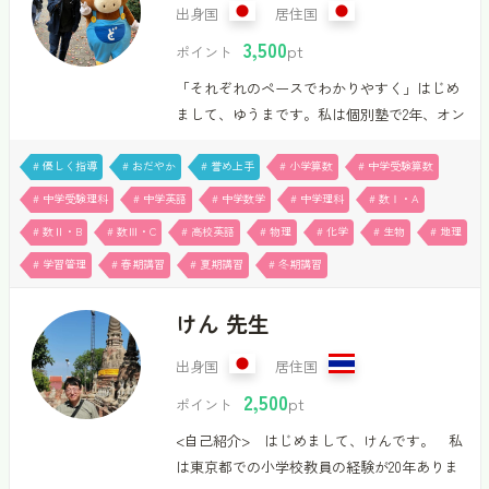
出身国
居住国
3,500
pt
ポイント
「それぞれのペースでわかりやすく」はじめ
まして、ゆうまです。私は個別塾で2年、オン
ラインの家庭教師を約１年指導してまいりま
した。生徒が自分自身のペースで理解できる
# 優しく指導
# おだやか
# 誉め上手
# 小学算数
# 中学受験算数
ような指導を心がけます。主に中学生の数
# 中学受験理科
# 中学英語
# 中学数学
# 中学理科
# 数Ⅰ・A
学、英語、理科、高校生の数学、英語、化
# 数Ⅱ・B
# 数Ⅲ・C
# 高校英語
# 物理
# 化学
# 生物
# 地理
学、物理、生物の指導を担当させていただき
# 学習管理
# 春期講習
# 夏期講習
# 冬期講習
ます。特に数学や物理は覚えることよりも、
式や数値の意味を理解することが大事です。
けん 先生
ホワイトボードや図をつかった理解しやすい
授業を心がけようと思います。現在、１コマ
出身国
居住国
50分 3500ポイントで受講可能です。一緒に理
2,500
解することの楽しさを学びませんか。＝ゆう
pt
ポイント
まとは？＝福島県立安積高等学校を卒業後、
<自己紹介> はじめまして、けんです。 私
福島県立医科大学医学部に入学した医…
は東京都での小学校教員の経験が20年ありま