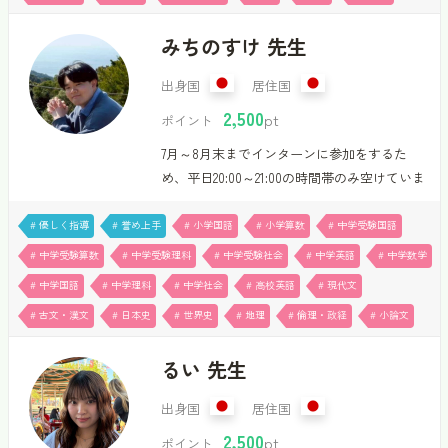
などのアドバイスも可能です。小学生は国・
みちのすけ 先生
数・理、中学生は全教科、高校生は数
(ⅠAⅡBⅢC)・英・国・化学・生物・日本史を
出身国
居住国
対応可能です。現在、1コマ50分3,500ポイント
2,500
で受講可能です。ぜひ一緒に楽しく、「わか
pt
ポイント
った！」を増やしていきましょう！ー経歴
7月～8月末までインターンに参加をするた
ー・和歌山県立医科大学医学部在学…
め、平日20:00～21:00の時間帯のみ空けていま
す。9月からまたスケジュールを新しく空けま
す。「3言語で、読み方と勉強法を最短ルート
# 優しく指導
# 誉め上手
# 小学国語
# 小学算数
# 中学受験国語
にするトリリンガル講師」＝自己紹介＝はじ
# 中学受験算数
# 中学受験理科
# 中学受験社会
# 中学英語
# 中学数学
めまして、宮﨑道之助です。私は国語と英語
# 中学国語
# 中学理科
# 中学社会
# 高校英語
# 現代文
の指導を主に行い、小学生から大学受験を控
# 古文・漢文
# 日本史
# 世界史
# 地理
# 倫理・政経
# 小論文
える高校生まで幅広く担当しています。日本
語と英語に加えて中国語も話すことができ、
るい 先生
自分自身の学習経験をもとに、外国語学習を
どのように進めればよいかも具体的に伝える
出身国
居住国
ことができます。私の授業の軸は、国語と英
2,500
語どちらも「リーディングの読み取り方」で
pt
ポイント