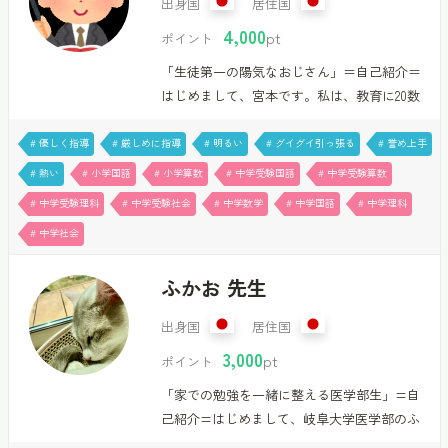
3500ポイントで受講可能です。一緒に“わかる
出身国
居住国
楽しさ”を体験してみません…
4,000
pt
ポイント
「生徒第一の陽気なおじさん」＝自己紹介＝
はじめまして、宮本です。私は、教育に20数
年携わっています。たくさんの生徒さんを見
てきた経験を活かし、それぞれに合った指導
# 優しく指導
# 厳しめに指導
# 明るい
# グイグイ引っ張る
# 誉め上手
を心掛けています。主に中学受験合格を目指
# 熱い
# 小学国語
# 小学算数
# 中学受験国語
# 中学受験算数
す小学生、高校受験合格を目指す中学生を担
# 中学受験理科
# 中学受験社会
# 中学数学
# 中学国語
# 中学理科
当させて頂いています。ただ単に覚えるので
# 中学社会
はなく、理解してもらえる授業を得意として
います。小学生は全教科、中学生は数学、国
ふかお 先生
語、理科、社会を対応可能です。現在、1コマ
50分4,000ポイントで受講可能です。一緒に理
出身国
居住国
解する楽しみを経験しませんか？＝宮本と
3,000
は・・・＝・国立工学部を卒業後、システム
pt
ポイント
エンジニアとして勤務・コンサルタントを経
「家での勉強を一緒に整える医学部生」=自
験後、某塾で室長、全国の新規教…
己紹介=はじめまして、岐阜大学医学部のふ
かおです。中高通して塾に通わずに自宅学習