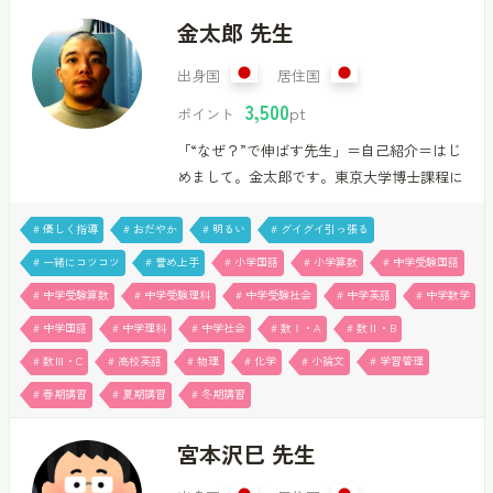
視しています。 なぜなら、成績アップや目
金太郎 先生
標達成には、生徒さん自身の積極性が必要不
可欠だと思うからです。その上で、一度のレ
出身国
居住国
ッスン時間内に、必要なことをなるべく分か
3,500
pt
ポイント
りやすく、効率よく学んでいただき、その学
「“なぜ？”で伸ばす先生」＝自己紹介＝はじ
びを生徒様自身のものにして、きちんと応用
めまして。金太郎です。東京大学博士課程に
いけるよう、一人一人の為のレッスンを精一
在学中の大学院生です。講師歴は10年。小学
杯準備・サポート致します。 一人で勉強し
生から高校生まで、さらに大学生・大学院生
ていた時にはなんとなく見過ごしてきた、
# 優しく指導
# おだやか
# 明るい
# グイグイ引っ張る
の指導も担当してきました。一児の父でもあ
分…
# 一緒にコツコツ
# 誉め上手
# 小学国語
# 小学算数
# 中学受験国語
りますので、小さなお子さまへの対応も安心
# 中学受験算数
# 中学受験理科
# 中学受験社会
# 中学英語
# 中学数学
してお任せください。単なる暗記ではなく、
# 中学国語
# 中学理科
# 中学社会
# 数Ⅰ・A
# 数Ⅱ・B
「なぜそうなるのか？」を一緒に考える授業
を大切にしています。理解を積み重ね、自分
# 数Ⅲ・C
# 高校英語
# 物理
# 化学
# 小論文
# 学習管理
の力で前に進める状態をつくることが目標で
# 春期講習
# 夏期講習
# 冬期講習
す。小学生〜高校生まで幅広く対応可能で
す。難関受験対策、資格試験対策、学校補習
宮本沢巳 先生
など柔軟に対応いたします。現在、1コマ50分