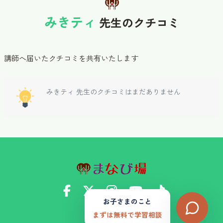
塾では8年勤め、うち3年はプロ講師として、
みきティ
小学生から社会人まで合計300人ほど幅広く指導してきました。
先生のクチコミ
また、3年ほど高校、および専門学校の英語科
非常勤講師として、「英語コミュニケーション」「英語論理表
講師へ届いたクチコミを共有いたします
現」「Global English Communication」「特別講座（英検対策）」
の授業を担当してきました。
みきティ 先生のクチコミはまだありません
担当クラスの教科書選定、および授業実施のみならず、
試験問題の作成、から成績処理まで全て担っておりました。
さらに、通信制高校のレポート課題フォローや
不登校のお子様に対してオンラインサポートも兼務しておりま
す。
【その他の経歴】
・モバイル通信機器販売事業 販売職 1年、店長職 1年
お子さまのこと
・ITサービス系企業 秘書職 1年
まずは無料で学習相談
・金融系企業 SE職 1年
© 2024 まなび場.