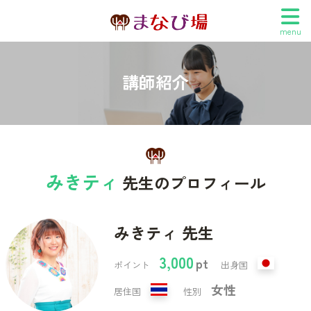
menu
講師紹介
みきティ
先生のプロフィール
みきティ 先生
3,000
pt
ポイント
出身国
女性
居住国
性別