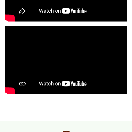
帰国子女、社会人の皆様抜けにもTOEFL、TOEICなどの指導も担
っております。
英語科の教員免許状(教職)を取得しております。
海外旅行大好きすぎて、
海外に移住して暮らしています。
現在1コマ50分 3,000ポイントで受講可能です。
英語を通して、知見を広げていきませんか？
昨今の爆発的な英検需要により、現在埋まってしまっている日が
高めです。
お早めにご予約ください。また、細かい日時などメッセージでも
ご相談くださいませ。
【講師歴】
計10年。学生時代より教鞭に携わっておりました。
外国のTEFLコースを修了し、外国の学校でネイティブと同じ条件
で講師をしています。