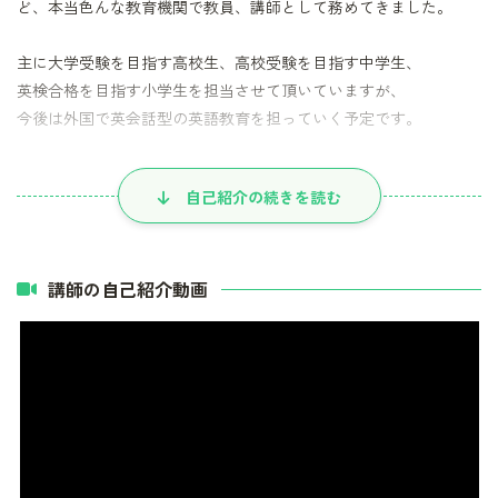
ど、本当色んな教育機関で教員、講師として務めてきました。
主に大学受験を目指す高校生、高校受験を目指す中学生、
英検合格を目指す小学生を担当させて頂いていますが、
今後は外国で英会話型の英語教育を担っていく予定です。
専門用語は一切使わず、相手を尊重します。
自己紹介の続きを読む
怒らず、褒めます。
理解のペースは人それぞれだと思っていますので、無理に進めま
せん。
問題演習を繰り返し行い、実践形式で生徒さんの学力向上を目指
講師の自己紹介動画
します。
得意科目は英語全般です。
自身の受験や社会経験から、現代文、小論文、志望理由書などの
添削、進路指導なども可能です。
英会話や英検準1級まで、2次面接（スピーキング）まで対応可能で
す。