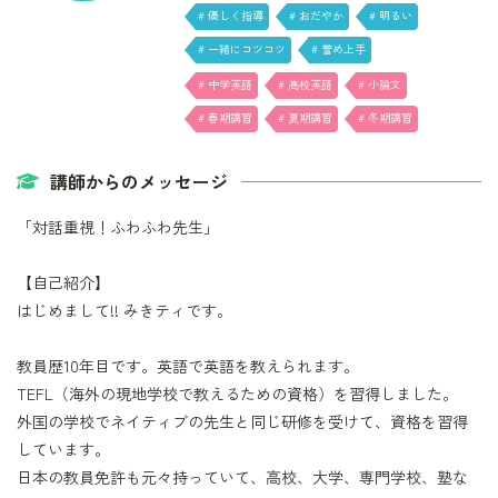
# 優しく指導
# おだやか
# 明るい
# 一緒にコツコツ
# 誉め上手
# 中学英語
# 高校英語
# 小論文
# 春期講習
# 夏期講習
# 冬期講習
講師からのメッセージ
「対話重視！ふわふわ先生」
【自己紹介】
はじめまして!! みきティです。
教員歴10年目です。英語で英語を教えられます。
TEFL（海外の現地学校で教えるための資格）を習得しました。
外国の学校でネイティブの先生と同じ研修を受けて、資格を習得
しています。
日本の教員免許も元々持っていて、高校、大学、専門学校、塾な